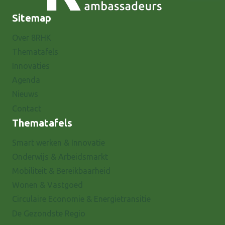
Sitemap
Over 8RHK
Thematafels
Innovaties
Agenda
Nieuws
Contact
Thematafels
Smart werken & Innovatie
Onderwijs & Arbeidsmarkt
Mobiliteit & Bereikbaarheid
Wonen & Vastgoed
Circulaire Economie & Energietransitie
De Gezondste Regio