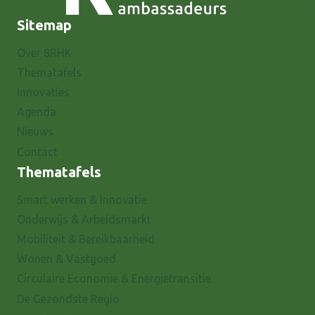
Sitemap
Over 8RHK
Thematafels
Innovaties
Agenda
Nieuws
Contact
Thematafels
Smart werken & Innovatie
Onderwijs & Arbeidsmarkt
Mobiliteit & Bereikbaarheid
Wonen & Vastgoed
Circulaire Economie & Energietransitie
De Gezondste Regio