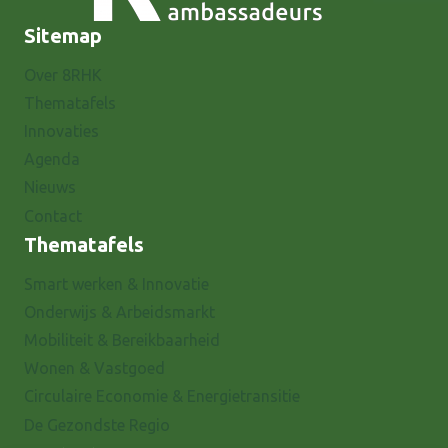
Sitemap
Over 8RHK
Thematafels
Innovaties
Agenda
Nieuws
Contact
Thematafels
Smart werken & Innovatie
Onderwijs & Arbeidsmarkt
Mobiliteit & Bereikbaarheid
Wonen & Vastgoed
Circulaire Economie & Energietransitie
De Gezondste Regio