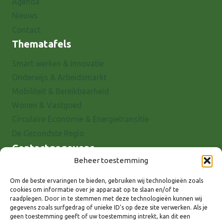
Agenda
Nieuws
Contact
Thematafels
Smart werken & Innovatie
Onderwijs & Arbeidsmarkt
Mobiliteit & Bereikbaarheid
Wonen & Vastgoed
Circulaire Economie & Energietransitie
De Gezondste Regio
Contactgegevens
Beheer toestemming
Raadhuisstraat 25
7001 EX Doetinchem
Om de beste ervaringen te bieden, gebruiken wij technologieën zoals
cookies om informatie over je apparaat op te slaan en/of te
E-mail: info@8rhk.nl
raadplegen. Door in te stemmen met deze technologieën kunnen wij
Telefoonnummers
gegevens zoals surfgedrag of unieke ID's op deze site verwerken. Als je
geen toestemming geeft of uw toestemming intrekt, kan dit een
Privacyverklaring