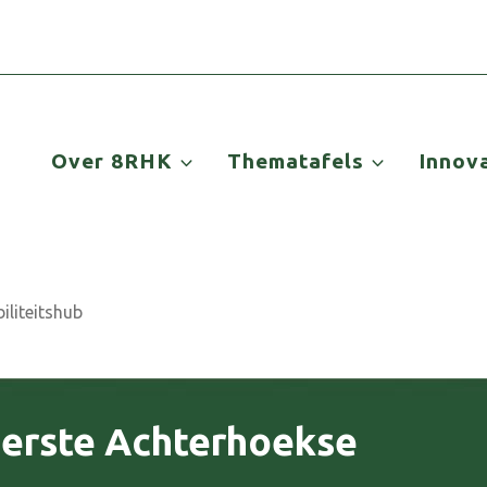
Over 8RHK
Thematafels
Innov
iliteitshub
eerste Achterhoekse