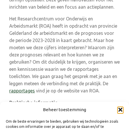
inrichten van beleid en een focus aan actieplannen.
Het Researchcentrum voor Onderwijs en
Arbeidsmarkt (ROA) heeft in opdracht van provincie
Gelderland de arbeidsmarkt en de prognoses voor
de periode 2023-2028 in kaart gebracht. Maar hoe
moeten we deze cijfers interpreteren? Waarom zijn
deze prognoses relevant en hoe kunnen we ze
gebruiken? Om dit duidelijk te krijgen, organiseren we
een kennissessie waarin we de rapportages
toelichten. We gaan graag het gesprek met je aan en
leggen meteen de verbinding met de praktijk. De
rapportages
vind je op de website van ROA.
Praktische informatie
Beheer toestemming
10 december 2024
Om de beste ervaringen te bieden, gebruiken wij technologieën zoals
Locatie: Noordgalerij – Huis der Provincie (Markt
cookies om informatie over je apparaat op te slaan en/of te