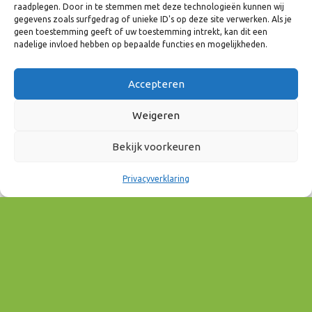
raadplegen. Door in te stemmen met deze technologieën kunnen wij
11 in Arnhem)
gegevens zoals surfgedrag of unieke ID's op deze site verwerken. Als je
geen toestemming geeft of uw toestemming intrekt, kan dit een
van 9.30 tot 12.00 uur
nadelige invloed hebben op bepaalde functies en mogelijkheden.
12.00 tot 12.45 uur afsluitende lunch
Accepteren
Wil je hierbij aanwezig zijn,
meld je dan hier aan
! Dit
Weigeren
kan tot 2 december 2024.
Bekijk voorkeuren
Privacyverklaring