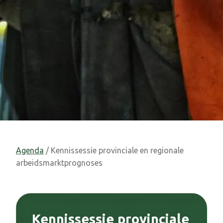
Agenda
/ Kennissessie provinciale en regionale
arbeidsmarktprognoses
Kennissessie provinciale