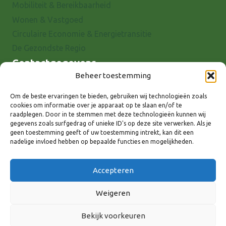
Mobiliteit & Bereikbaarheid
Wonen & Vastgoed
Circulaire Economie & Energietransitie
De Gezondste Regio
Contactgegevens
Beheer toestemming
Raadhuisstraat 25
7001 EX Doetinchem
Om de beste ervaringen te bieden, gebruiken wij technologieën zoals
cookies om informatie over je apparaat op te slaan en/of te
E-mail: info@8rhk.nl
raadplegen. Door in te stemmen met deze technologieën kunnen wij
Telefoonnummers
gegevens zoals surfgedrag of unieke ID's op deze site verwerken. Als je
geen toestemming geeft of uw toestemming intrekt, kan dit een
Privacyverklaring
nadelige invloed hebben op bepaalde functies en mogelijkheden.
Cookieverklaring
Disclaimer
Accepteren
Weigeren
Bekijk voorkeuren
Volg ons via: