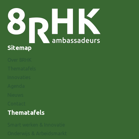
Sitemap
Over 8RHK
Thematafels
Innovaties
Agenda
Nieuws
Contact
Thematafels
Smart werken & Innovatie
Onderwijs & Arbeidsmarkt