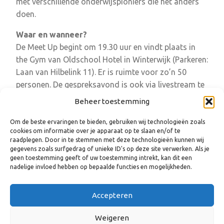
met verschillende onderwijspioniers die het anders
doen.
Waar en wanneer?
De Meet Up begint om 19.30 uur en vindt plaats in
the Gym van Oldschool Hotel in Winterwijk (Parkeren:
Laan van Hilbelink 11). Er is ruimte voor zo’n 50
personen. De gespreksavond is ook via livestream te
volgen en terug te kijken. Voor meer informatie en
Beheer toestemming
aanmelden zie
www.meetup-achterhoek.nl
. De avond
is vrij toegankelijk en wordt mede mogelijk gemaakt
Om de beste ervaringen te bieden, gebruiken wij technologieën zoals
cookies om informatie over je apparaat op te slaan en/of te
door 8RHK ambassadeurs en culturele vrijplaats de
raadplegen. Door in te stemmen met deze technologieën kunnen wij
Koppelkerk.
gegevens zoals surfgedrag of unieke ID's op deze site verwerken. Als je
geen toestemming geeft of uw toestemming intrekt, kan dit een
nadelige invloed hebben op bepaalde functies en mogelijkheden.
Accepteren
Weigeren