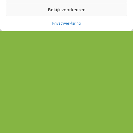
Bekijk voorkeuren
Privacyverklaring
Deelnemen?
Voor meer informatie en aanmelden zie
www.meetup-achterhoek.nl