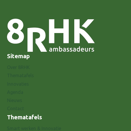
Sitemap
Over 8RHK
Thematafels
Innovaties
Agenda
Nieuws
Contact
Thematafels
Smart werken & Innovatie