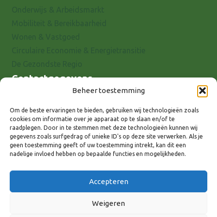
Onderwijs & Arbeidsmarkt
Mobiliteit & Bereikbaarheid
Wonen & Vastgoed
Circulaire Economie & Energietransitie
De Gezondste Regio
Contactgegevens
Beheer toestemming
Raadhuisstraat 25
7001 EX Doetinchem
Om de beste ervaringen te bieden, gebruiken wij technologieën zoals
cookies om informatie over je apparaat op te slaan en/of te
E-mail: info@8rhk.nl
raadplegen. Door in te stemmen met deze technologieën kunnen wij
Telefoonnummers
gegevens zoals surfgedrag of unieke ID's op deze site verwerken. Als je
geen toestemming geeft of uw toestemming intrekt, kan dit een
Privacyverklaring
nadelige invloed hebben op bepaalde functies en mogelijkheden.
Cookieverklaring
Disclaimer
Accepteren
Weigeren