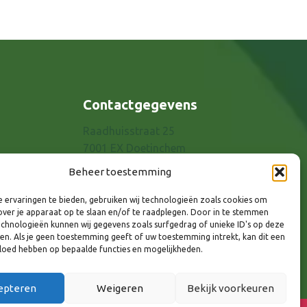
Contactgegevens
Raadhuisstraat 25
7001 EX Doetinchem
E-mail: info@8rhk.nl
Beheer toestemming
Telefoonnummers
 ervaringen te bieden, gebruiken wij technologieën zoals cookies om
Privacyverklaring
over je apparaat op te slaan en/of te raadplegen. Door in te stemmen
Cookieverklaring
chnologieën kunnen wij gegevens zoals surfgedrag of unieke ID's op deze
ken. Als je geen toestemming geeft of uw toestemming intrekt, kan dit een
Disclaimer
vloed hebben op bepaalde functies en mogelijkheden.
epteren
Weigeren
Bekijk voorkeuren