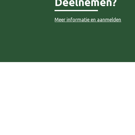
Deelnemen?
Meer informatie en aanmelden
ar
iCalendar
Office 3