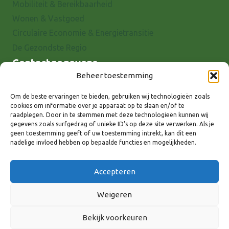
Mobiliteit & Bereikbaarheid
Wonen & Vastgoed
Circulaire Economie & Energietransitie
De Gezondste Regio
Contactgegevens
Beheer toestemming
Raadhuisstraat 25
7001 EX Doetinchem
Om de beste ervaringen te bieden, gebruiken wij technologieën zoals
cookies om informatie over je apparaat op te slaan en/of te
E-mail: info@8rhk.nl
raadplegen. Door in te stemmen met deze technologieën kunnen wij
Telefoonnummers
gegevens zoals surfgedrag of unieke ID's op deze site verwerken. Als je
geen toestemming geeft of uw toestemming intrekt, kan dit een
Privacyverklaring
nadelige invloed hebben op bepaalde functies en mogelijkheden.
Cookieverklaring
Disclaimer
Accepteren
Weigeren
Bekijk voorkeuren
Volg ons via: