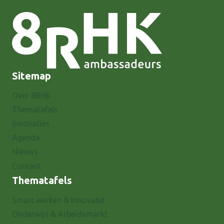
Sitemap
Over 8RHK
Thematafels
Innovaties
Agenda
Nieuws
Contact
Thematafels
Smart werken & Innovatie
Onderwijs & Arbeidsmarkt