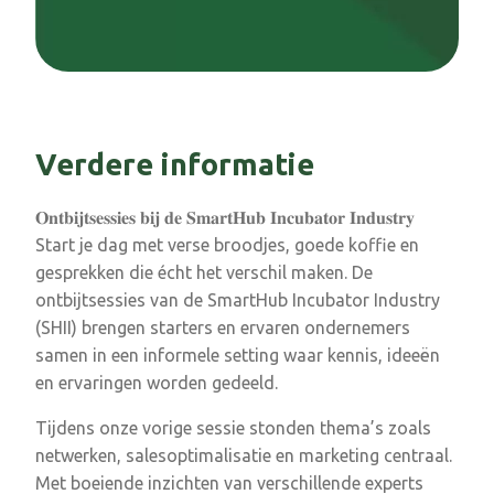
Verdere informatie
𝐎𝐧𝐭𝐛𝐢𝐣𝐭𝐬𝐞𝐬𝐬𝐢𝐞𝐬 𝐛𝐢𝐣 𝐝𝐞 𝐒𝐦𝐚𝐫𝐭𝐇𝐮𝐛 𝐈𝐧𝐜𝐮𝐛𝐚𝐭𝐨𝐫 𝐈𝐧𝐝𝐮𝐬𝐭𝐫𝐲
Start je dag met verse broodjes, goede koffie en
gesprekken die écht het verschil maken. De
ontbijtsessies van de SmartHub Incubator Industry
(SHII) brengen starters en ervaren ondernemers
samen in een informele setting waar kennis, ideeën
en ervaringen worden gedeeld.
Tijdens onze vorige sessie stonden thema’s zoals
netwerken, salesoptimalisatie en marketing centraal.
Met boeiende inzichten van verschillende experts