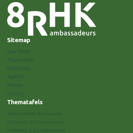
Sitemap
Over 8RHK
Thematafels
Innovaties
Agenda
Nieuws
Contact
Thematafels
Smart werken & Innovatie
Onderwijs & Arbeidsmarkt
Mobiliteit & Bereikbaarheid