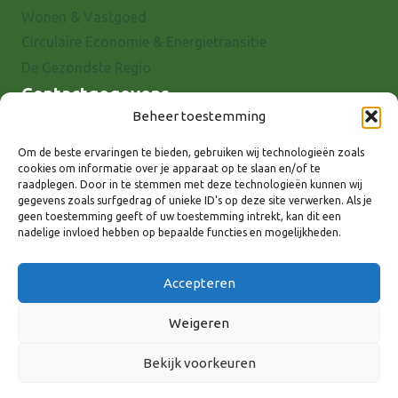
Wonen & Vastgoed
Circulaire Economie & Energietransitie
De Gezondste Regio
Contactgegevens
Beheer toestemming
Raadhuisstraat 25
7001 EX Doetinchem
Om de beste ervaringen te bieden, gebruiken wij technologieën zoals
cookies om informatie over je apparaat op te slaan en/of te
E-mail: info@8rhk.nl
raadplegen. Door in te stemmen met deze technologieën kunnen wij
Telefoonnummers
gegevens zoals surfgedrag of unieke ID's op deze site verwerken. Als je
geen toestemming geeft of uw toestemming intrekt, kan dit een
Privacyverklaring
nadelige invloed hebben op bepaalde functies en mogelijkheden.
Cookieverklaring
Disclaimer
Accepteren
Weigeren
Bekijk voorkeuren
Volg ons via: