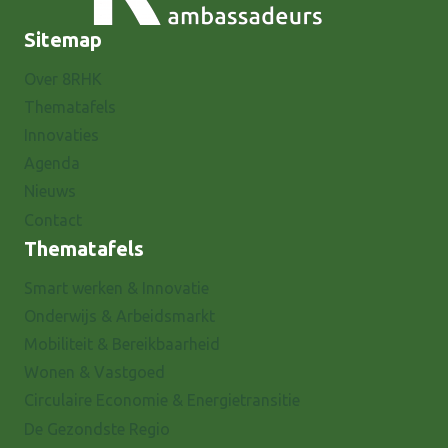
Sitemap
Over 8RHK
Thematafels
Innovaties
Agenda
Nieuws
Contact
Thematafels
Smart werken & Innovatie
Onderwijs & Arbeidsmarkt
Mobiliteit & Bereikbaarheid
Wonen & Vastgoed
Circulaire Economie & Energietransitie
De Gezondste Regio