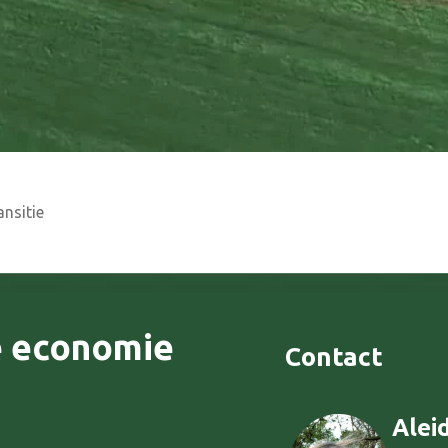
nsitie
e economie
Contact
Alei