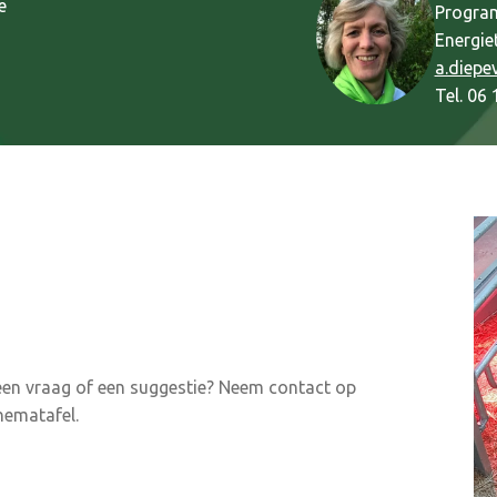
e
Program
Energiet
a.diep
Tel. 06
 een vraag of een suggestie? Neem contact op
hematafel.