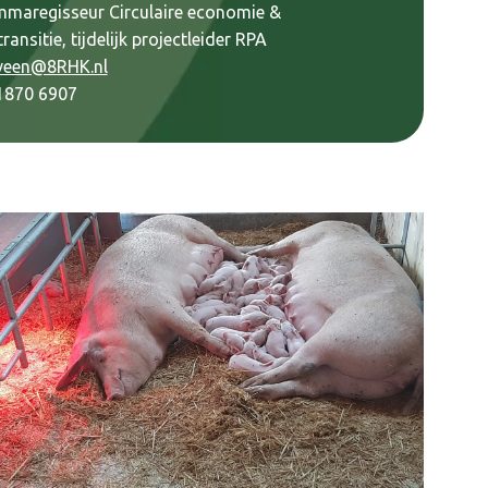
maregisseur Circulaire economie &
ransitie, tijdelijk projectleider RPA
eveen@8RHK.nl
 1870 6907