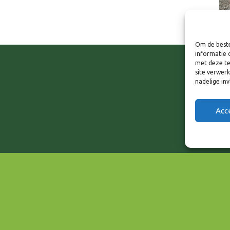
Om de beste
informatie 
met deze te
site verwer
nadelige in
Acc
EVENEMENT TYPE
Circulaire Economie & Ener