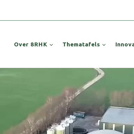
Over 8RHK
Thematafels
Innov