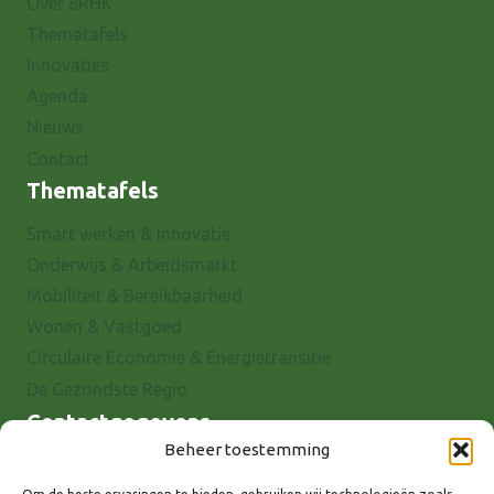
Over 8RHK
Thematafels
Innovaties
Agenda
Nieuws
Contact
Thematafels
Smart werken & Innovatie
Onderwijs & Arbeidsmarkt
Mobiliteit & Bereikbaarheid
Wonen & Vastgoed
Circulaire Economie & Energietransitie
De Gezondste Regio
Contactgegevens
Beheer toestemming
Raadhuisstraat 25
7001 EX Doetinchem