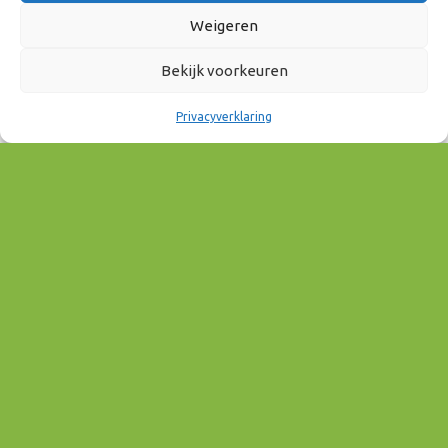
Weigeren
5 november 2026
12:00 - 15:00
Bekijk voorkeuren
Privacyverklaring
AAN AGENDA TOEVOEGEN
Download ICS
Google Calendar
EVENEMENT TYPE
Mobiliteit & Bereikbaarheid