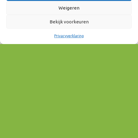
Weigeren
11 juni 2026
12:00 - 15:00
Bekijk voorkeuren
Privacyverklaring
AAN AGENDA TOEVOEGEN
Download ICS
Google Calendar
EVENEMENT TYPE
Mobiliteit & Bereikbaarheid