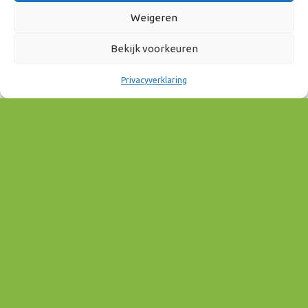
Weigeren
11 december 2025
12:00 - 15:00
Bekijk voorkeuren
Privacyverklaring
AAN AGENDA TOEVOEGEN
Download ICS
Google Calendar
EVENEMENT TYPE
Mobiliteit & Bereikbaarheid