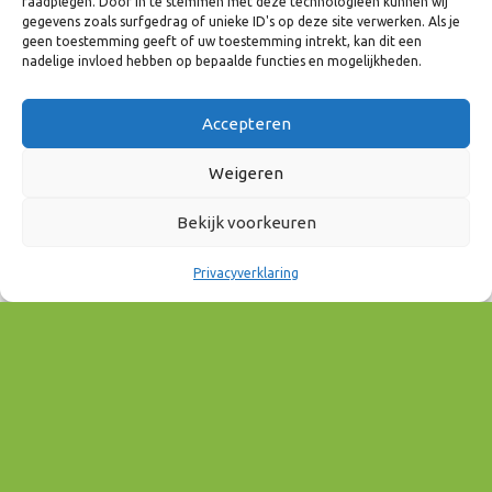
raadplegen. Door in te stemmen met deze technologieën kunnen wij
13 april 2023
gegevens zoals surfgedrag of unieke ID's op deze site verwerken. Als je
geen toestemming geeft of uw toestemming intrekt, kan dit een
13:00 - 15:00
nadelige invloed hebben op bepaalde functies en mogelijkheden.
AAN AGENDA TOEVOEGEN
Accepteren
Download ICS
Google Calendar
EVENEMENT TYPE
Weigeren
Bekijk voorkeuren
Onderwijs & Arbeidsmarkt
Privacyverklaring