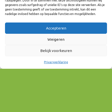
raadplegen. Door in te stemmen met deze technologieën kunnen wij
28 september 2023
gegevens zoals surfgedrag of unieke ID's op deze site verwerken. Als je
geen toestemming geeft of uw toestemming intrekt, kan dit een
12:00 - 15:00
nadelige invloed hebben op bepaalde functies en mogelijkheden.
AAN AGENDA TOEVOEGEN
Accepteren
Download ICS
Google Calendar
EVENEMENT TYPE
Weigeren
Bekijk voorkeuren
Onderwijs & Arbeidsmarkt
Privacyverklaring