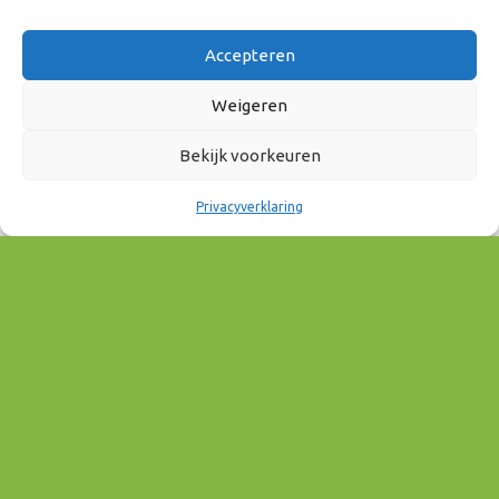
Accepteren
WANNEER
Weigeren
Bekijk voorkeuren
22 mei 2025
10:00 - 13:00
Privacyverklaring
AAN AGENDA TOEVOEGEN
Download ICS
Google Calendar
EVENEMENT TYPE
Smart werken & Innovatie