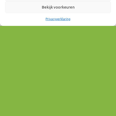
10:00 - 12:00
Bekijk voorkeuren
AAN AGENDA TOEVOEGEN
Privacyverklaring
Download ICS
Google Calendar
EVENEMENT TYPE
Wonen & Vastgoed