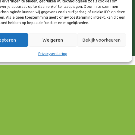
 ervaringen te bieden, gebruiken wij technologieën zoals cookies om
over je apparaat op te slaan en/of te raadplegen. Door in te stemmen
chnologieën kunnen wij gegevens zoals surfgedrag of unieke ID's op deze
ken. Als je geen toestemming geeft of uw toestemming intrekt, kan dit een
vloed hebben op bepaalde functies en mogelijkheden.
epteren
Weigeren
Bekijk voorkeuren
Privacyverklaring
65
Outlook Live