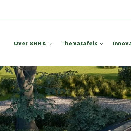
Over 8RHK
Thematafels
Innov