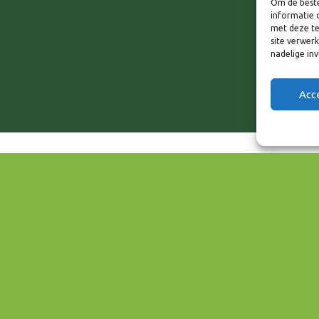
Om de beste
informatie 
met deze te
site verwer
nadelige in
Acc
EVENEMENT TYPE
Wonen & Vastgoed
ar
iCalendar
Office 3