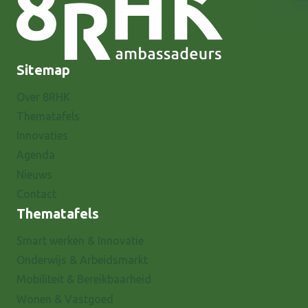
Sitemap
Over 8RHK
Thematafels
Innovaties
Agenda
Nieuws
Contact
Thematafels
Smart werken & Innovatie
Onderwijs & Arbeidsmarkt
Mobiliteit & Bereikbaarheid
Wonen & Vastgoed