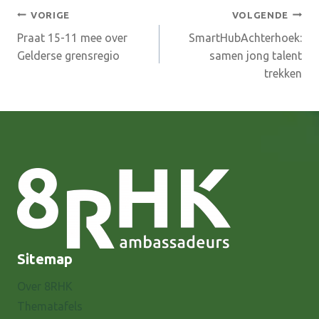
Bericht
VORIGE
VOLGENDE
Praat 15-11 mee over
SmartHubAchterhoek:
navigatie
Gelderse grensregio
samen jong talent
trekken
Sitemap
Over 8RHK
Thematafels