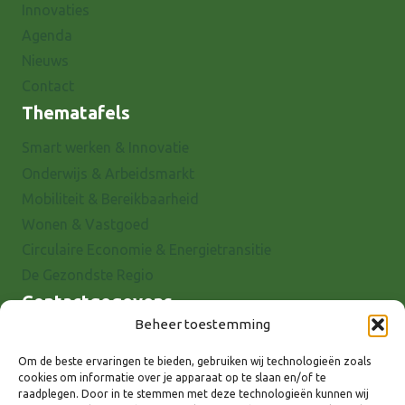
Innovaties
Agenda
Nieuws
Contact
Thematafels
Smart werken & Innovatie
Onderwijs & Arbeidsmarkt
Mobiliteit & Bereikbaarheid
Wonen & Vastgoed
Circulaire Economie & Energietransitie
De Gezondste Regio
Contactgegevens
Beheer toestemming
Raadhuisstraat 25
7001 EX Doetinchem
Om de beste ervaringen te bieden, gebruiken wij technologieën zoals
cookies om informatie over je apparaat op te slaan en/of te
E-mail: info@8rhk.nl
raadplegen. Door in te stemmen met deze technologieën kunnen wij