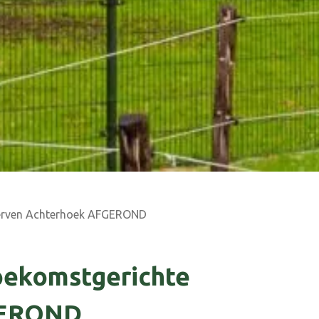
erven Achterhoek AFGEROND
oekomstgerichte
GEROND