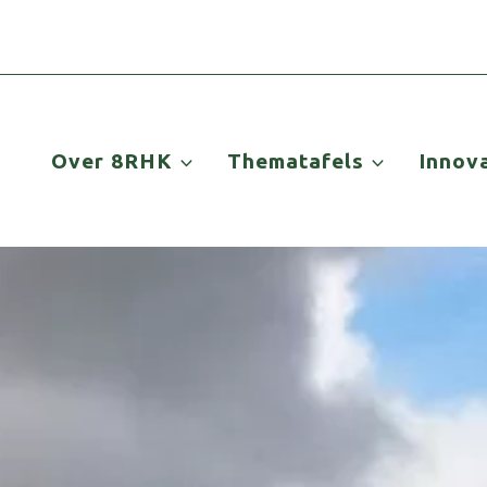
Over 8RHK
Thematafels
Innov