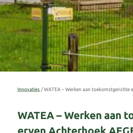
Innovaties
/ WATEA – Werken aan toekomstgerichte 
WATEA – Werken aan t
erven Achterhoek AF