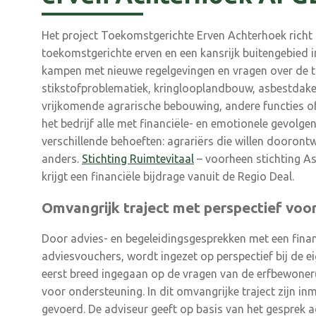
Het project Toekomstgerichte Erven Achterhoek richt zi
toekomstgerichte erven en een kansrijk buitengebied i
kampen met nieuwe regelgevingen en vragen over de t
stikstofproblematiek, kringlooplandbouw, asbestdaken
vrijkomende agrarische bebouwing, andere functies o
het bedrijf alle met financiële- en emotionele gevolgen
verschillende behoeften: agrariërs die willen doorontw
anders.
Stichting Ruimtevitaal
– voorheen stichting Asb
krijgt een financiële bijdrage vanuit de Regio Deal.
Omvangrijk traject met perspectief voo
Door advies- en begeleidingsgesprekken met een fina
adviesvouchers, wordt ingezet op perspectief bij de e
eerst breed ingegaan op de vragen van de erfbewoner(
voor ondersteuning. In dit omvangrijke traject zijn i
gevoerd. De adviseur geeft op basis van het gesprek a