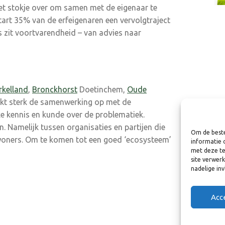
s het stokje over om samen met de eigenaar te
tart 35% van de erfeigenaren een vervolgtraject
es zit voortvarendheid – van advies naar
rkelland
,
Bronckhorst
Doetinchem,
Oude
kt sterk de samenwerking op met de
e kennis en kunde over de problematiek.
. Namelijk tussen organisaties en partijen die
Om de beste
bewoners. Om te komen tot een goed ‘ecosysteem’
informatie 
met deze te
site verwer
nadelige in
Acc