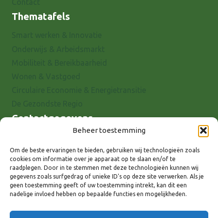
Contact
Thematafels
Smart werken & Innovatie
Onderwijs & Arbeidsmarkt
Mobiliteit & Bereikbaarheid
Wonen & Vastgoed
Circulaire Economie & Energietransitie
De Gezondste Regio
Contactgegevens
Beheer toestemming
Raadhuisstraat 25
7001 EX Doetinchem
Om de beste ervaringen te bieden, gebruiken wij technologieën zoals
cookies om informatie over je apparaat op te slaan en/of te
E-mail: info@8rhk.nl
raadplegen. Door in te stemmen met deze technologieën kunnen wij
Telefoonnummers
gegevens zoals surfgedrag of unieke ID's op deze site verwerken. Als je
geen toestemming geeft of uw toestemming intrekt, kan dit een
Privacyverklaring
nadelige invloed hebben op bepaalde functies en mogelijkheden.
Cookieverklaring
Disclaimer