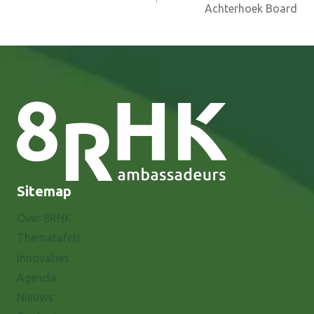
Achterhoek Board
Sitemap
Over 8RHK
Thematafels
Innovaties
Agenda
Nieuws