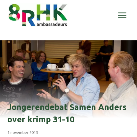
Doorgaan
naar
inhoud
Jongerendebat Samen Anders
over krimp 31-10
1 november 2013