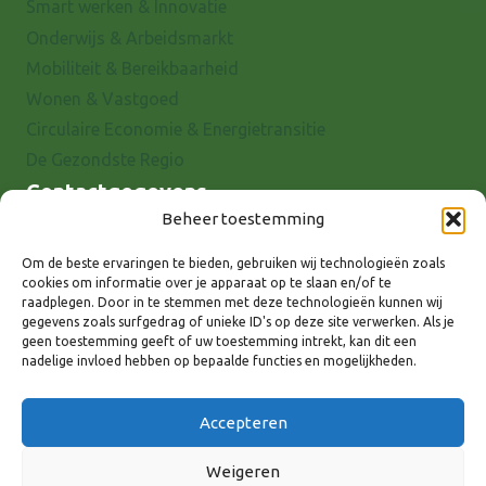
Smart werken & Innovatie
Onderwijs & Arbeidsmarkt
Mobiliteit & Bereikbaarheid
Wonen & Vastgoed
Circulaire Economie & Energietransitie
De Gezondste Regio
Contactgegevens
Beheer toestemming
Raadhuisstraat 25
7001 EX Doetinchem
Om de beste ervaringen te bieden, gebruiken wij technologieën zoals
cookies om informatie over je apparaat op te slaan en/of te
E-mail: info@8rhk.nl
raadplegen. Door in te stemmen met deze technologieën kunnen wij
Telefoonnummers
gegevens zoals surfgedrag of unieke ID's op deze site verwerken. Als je
geen toestemming geeft of uw toestemming intrekt, kan dit een
Privacyverklaring
nadelige invloed hebben op bepaalde functies en mogelijkheden.
Cookieverklaring
Disclaimer
Accepteren
Weigeren