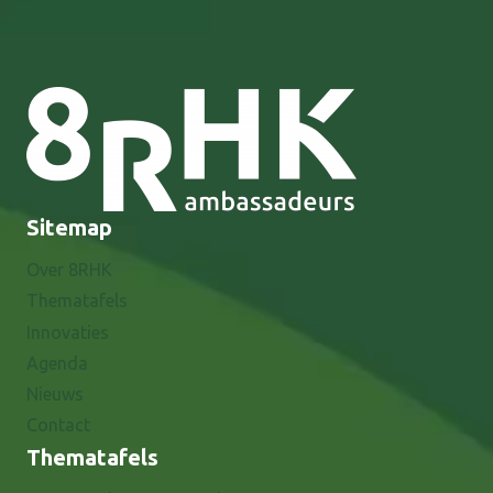
Sitemap
Over 8RHK
Thematafels
Innovaties
Agenda
Nieuws
Contact
Thematafels