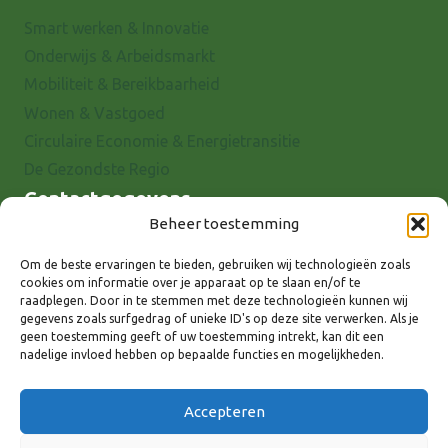
Smart werken & Innovatie
Onderwijs & Arbeidsmarkt
Mobiliteit & Bereikbaarheid
Wonen & Vastgoed
Circulaire Economie & Energietransitie
De Gezondste Regio
Contactgegevens
Beheer toestemming
Raadhuisstraat 25
7001 EX Doetinchem
Om de beste ervaringen te bieden, gebruiken wij technologieën zoals
cookies om informatie over je apparaat op te slaan en/of te
E-mail: info@8rhk.nl
raadplegen. Door in te stemmen met deze technologieën kunnen wij
Telefoonnummers
gegevens zoals surfgedrag of unieke ID's op deze site verwerken. Als je
geen toestemming geeft of uw toestemming intrekt, kan dit een
Privacyverklaring
nadelige invloed hebben op bepaalde functies en mogelijkheden.
Cookieverklaring
Disclaimer
Accepteren