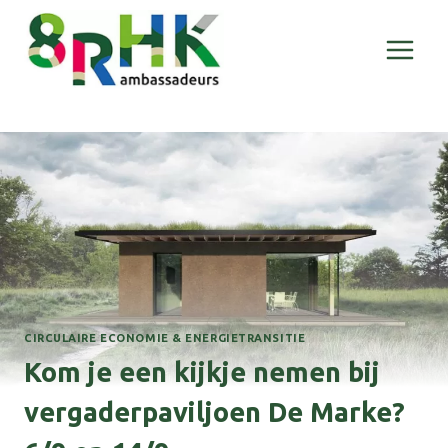
Doorgaan
naar
inhoud
CIRCULAIRE ECONOMIE & ENERGIETRANSITIE
Kom je een kijkje nemen bij
vergaderpaviljoen De Marke?