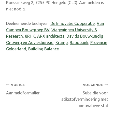
Roessinkweg 2, 7255 PC Hengelo (GLD). Aanmelden is
niet nodig.
Deelnemende bedrijven:
De Innovatie Coöperatie
,
Van
Campen Bouwgroep BV
,
Wageningen University &
Research
,
8RHK
,
ARX architects
,
Davids Bouwkundig
Ontwerp en Adviesbureau
,
Kramp
,
Rabobank
,
Provincie
Gelderland
,
Building Balance
Bericht
VORIGE
VOLGENDE
Aanmeldformulier
Subsidie voor
navigatie
stikstofvermindering met
innovatieve stal