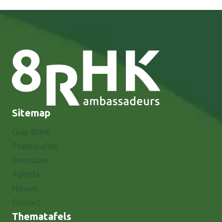
Sitemap
Over 8RHK
Thematafels
Innovaties
Agenda
Nieuws
Contact
Thematafels