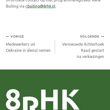
informatie contact op met programmaregisseur René
Buiting via
r.buiting@8rhk.nl
.
Bericht
VORIGE
VOLGENDE
Medewerkers uit
Vernieuwde Achterhoek
navigatie
Oekraïne in dienst nemen
Raad gestart
na verkiezingen