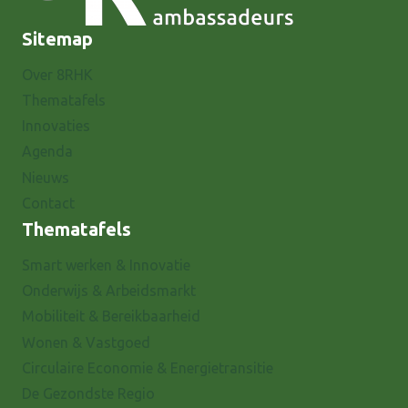
Sitemap
Over 8RHK
Thematafels
Innovaties
Agenda
Nieuws
Contact
Thematafels
Smart werken & Innovatie
Onderwijs & Arbeidsmarkt
Mobiliteit & Bereikbaarheid
Wonen & Vastgoed
Circulaire Economie & Energietransitie
De Gezondste Regio