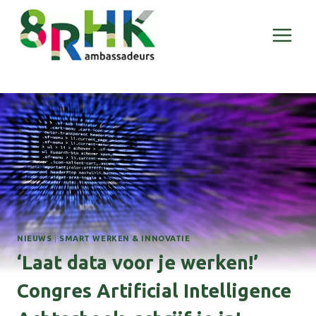
Doorgaan
naar
inhoud
NIEUWS
|
SMART WERKEN & INNOVATIE
‘Laat data voor je werken!’
Congres Artificial Intelligence