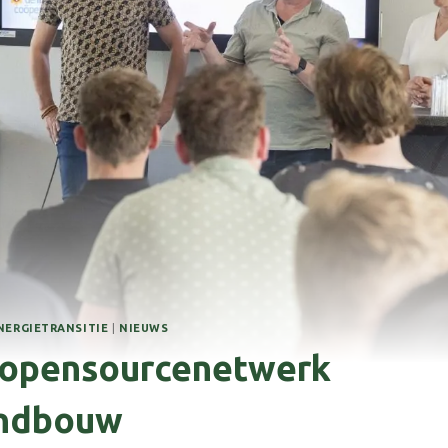
NERGIETRANSITIE
|
NIEUWS
 opensourcenetwerk
andbouw