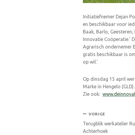
Initiatiefnemer Dejan Po
en beschikbaar voor iede
Baak, Barlo, Geesteren,
Innovatie Coöperatie.’ D
Agrarisch ondernemer Ba
gratis beschikbaar is o
op wil.’
Op dinsdag 15 april we
Marke in Hengelo (GLD).
Zie ook:
www.deinnovat
Bericht
VORIGE
Terugblik werkatelier Ru
navigatie
Achterhoek