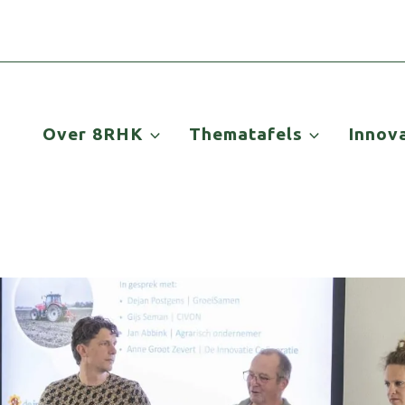
Over 8RHK
Thematafels
Innov