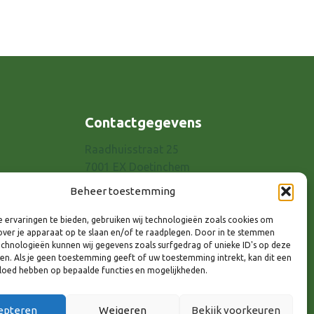
Contactgegevens
Raadhuisstraat 25
7001 EX Doetinchem
E-mail: info@8rhk.nl
Beheer toestemming
Telefoonnummers
 ervaringen te bieden, gebruiken wij technologieën zoals cookies om
Privacyverklaring
over je apparaat op te slaan en/of te raadplegen. Door in te stemmen
Cookieverklaring
chnologieën kunnen wij gegevens zoals surfgedrag of unieke ID's op deze
ken. Als je geen toestemming geeft of uw toestemming intrekt, kan dit een
Disclaimer
vloed hebben op bepaalde functies en mogelijkheden.
epteren
Weigeren
Bekijk voorkeuren