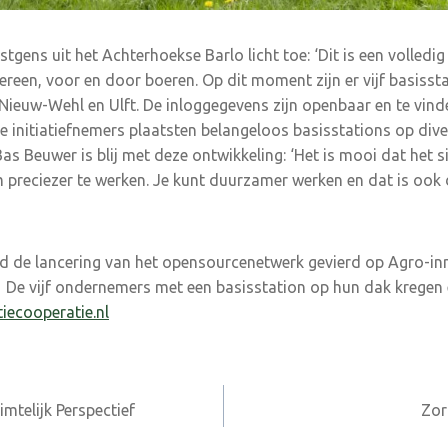
stgens uit het Achterhoekse Barlo licht toe: ‘Dit is een volled
reen, voor en door boeren. Op dit moment zijn er vijf basissta
 Nieuw-Wehl en Ulft. De inloggegevens zijn openbaar en te vin
e initiatiefnemers plaatsten belangeloos basisstations op dive
s Beuwer is blij met deze ontwikkeling: ‘Het is mooi dat het s
m preciezer te werken. Je kunt duurzamer werken en dat is ook 
rd de lancering van het opensourcenetwerk gevierd op Agro-i
 De vijf ondernemers met een basisstation op hun dak kregen e
iecooperatie.nl
imtelijk Perspectief
Zor