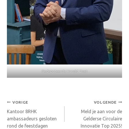
Gedeputeerde Harold Zoet
Bericht
VORIGE
VOLGENDE
Kantoor 8RHK
Meld je aan voor de
navigatie
ambassadeurs gesloten
Gelderse Circulaire
rond de feestdagen
Innovatie Top 2025!