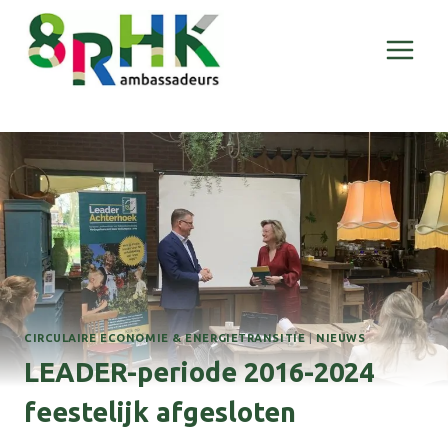
Doorgaan
naar
inhoud
CIRCULAIRE ECONOMIE & ENERGIETRANSITIE
|
NIEUWS
LEADER-periode 2016-2024
feestelijk afgesloten