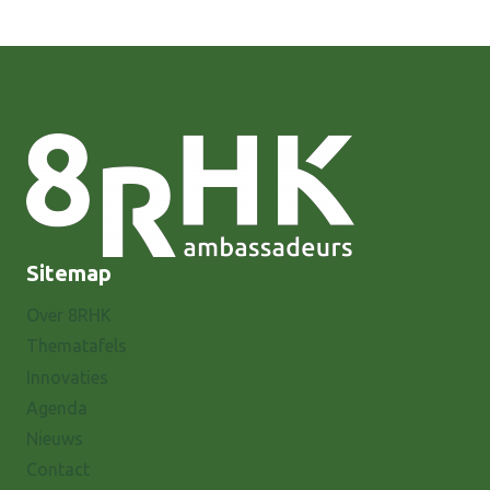
Sitemap
Over 8RHK
Thematafels
Innovaties
Agenda
Nieuws
Contact