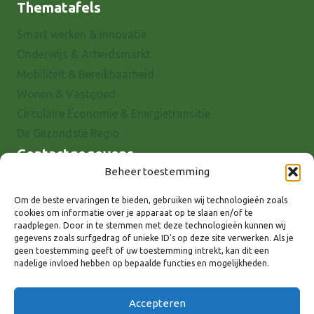
Thematafels
Smart werken & Innovatie
Onderwijs & Arbeidsmarkt
Mobiliteit & Bereikbaarheid
Wonen & Vastgoed
Circulaire Economie & Energietransitie
De Gezondste Regio
Contactgegevens
Beheer toestemming
Raadhuisstraat 25
7001 EX Doetinchem
Om de beste ervaringen te bieden, gebruiken wij technologieën zoals
cookies om informatie over je apparaat op te slaan en/of te
E-mail: info@8rhk.nl
raadplegen. Door in te stemmen met deze technologieën kunnen wij
Telefoonnummers
gegevens zoals surfgedrag of unieke ID's op deze site verwerken. Als je
geen toestemming geeft of uw toestemming intrekt, kan dit een
Privacyverklaring
nadelige invloed hebben op bepaalde functies en mogelijkheden.
Cookieverklaring
Disclaimer
Accepteren