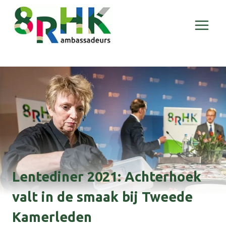
Doorgaan
naar
inhoud
Lentediner 2021: Achterhoek
valt in de smaak bij Tweede
Kamerleden