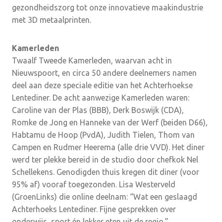
gezondheidszorg tot onze innovatieve maakindustrie
met 3D metaalprinten.
Kamerleden
Twaalf Tweede Kamerleden, waarvan acht in
Nieuwspoort, en circa 50 andere deelnemers namen
deel aan deze speciale editie van het Achterhoekse
Lentediner. De acht aanwezige Kamerleden waren:
Caroline van der Plas (BBB), Derk Boswijk (CDA),
Romke de Jong en Hanneke van der Werf (beiden D66),
Habtamu de Hoop (PvdA), Judith Tielen, Thom van
Campen en Rudmer Heerema (alle drie VVD). Het diner
werd ter plekke bereid in de studio door chefkok Nel
Schellekens. Genodigden thuis kregen dit diner (voor
95% af) vooraf toegezonden. Lisa Westerveld
(GroenLinks) die online deelnam: “Wat een geslaagd
Achterhoeks Lentediner. Fijne gesprekken over
onderwijs, sport én lekker eten uit de regio.”