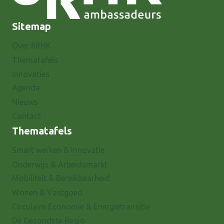
Sitemap
Over 8RHK
Thematafels
Innovaties
Agenda
Nieuws
Contact
Thematafels
Smart werken & Innovatie
Onderwijs & Arbeidsmarkt
Mobiliteit & Bereikbaarheid
Wonen & Vastgoed
Circulaire Economie & Energietransitie
De Gezondste Regio