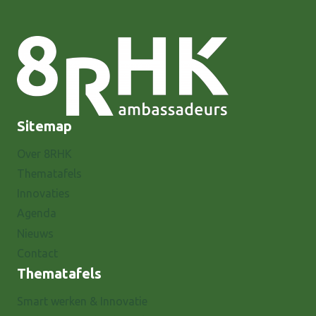
Sitemap
Over 8RHK
Thematafels
Innovaties
Agenda
Nieuws
Contact
Thematafels
Smart werken & Innovatie