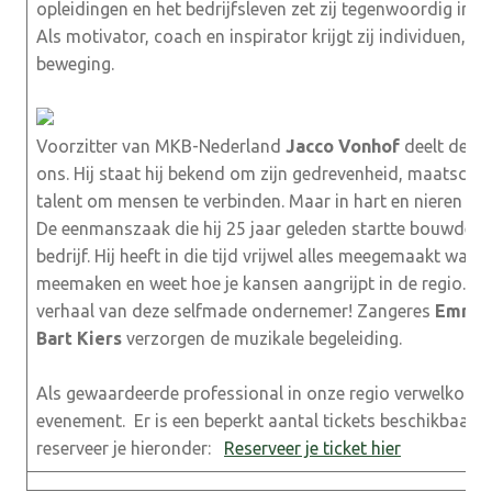
opleidingen en het bedrijfsleven zet zij tegenwoordig in 
Als motivator, coach en inspirator krijgt zij individuen, t
beweging.
Voorzitter van MKB-Nederland
Jacco Vonhof
deelt deze
ons. Hij staat hij bekend om zijn gedrevenheid, maatscha
talent om mensen te verbinden. Maar in hart en nieren is 
De eenmanszaak die hij 25 jaar geleden startte bouwde hij
bedrijf. Hij heeft in die tijd vrijwel alles meegemaakt wa
meemaken en weet hoe je kansen aangrijpt in de regio. Laa
verhaal van deze selfmade ondernemer! Zangeres
Emma 
Bart Kiers
verzorgen de muzikale begeleiding.
Als gewaardeerde professional in onze regio verwelkomen 
evenement. Er is een beperkt aantal tickets beschikbaar, d
reserveer je hieronder:
Reserveer je ticket hier