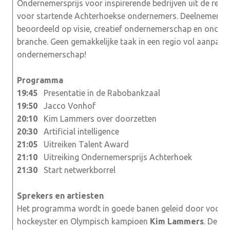
Ondernemersprijs voor inspirerende bedrijven uit de regio
voor startende Achterhoekse ondernemers. Deelnemers w
beoordeeld op visie, creatief ondernemerschap en onder
branche. Geen gemakkelijke taak in een regio vol aanpakk
ondernemerschap!
Programma
19:45
Presentatie in de Rabobankzaal
19:50
Jacco Vonhof
20:10
Kim Lammers over doorzetten
20:30
Artificial intelligence
21:05
Uitreiken Talent Award
21:10
Uitreiking Ondernemersprijs Achterhoek
21:30
Start netwerkborrel
Sprekers en artiesten
Het programma wordt in goede banen geleid door voorma
hockeyster en Olympisch kampioen
Kim Lammers
. De er