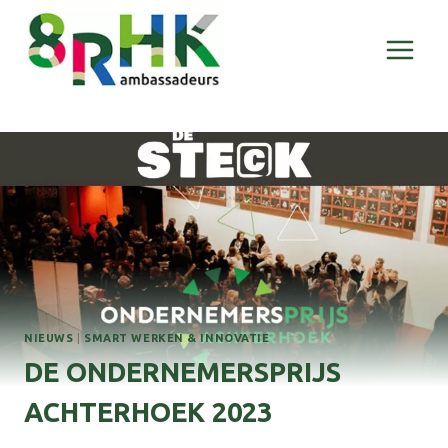
Doorgaan
naar
inhoud
NIEUWS
|
SMART WERKEN & INNOVATIE
DE ONDERNEMERSPRIJS
ACHTERHOEK 2023