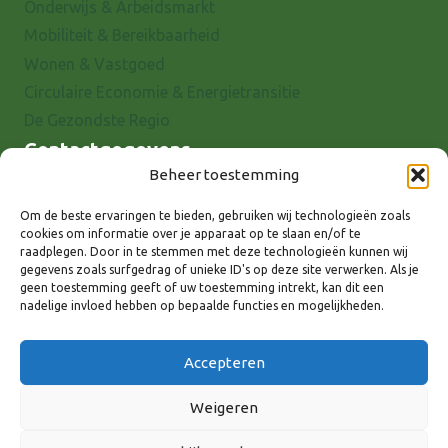
Onderwijs & Arbeidsmarkt
Mobiliteit & Bereikbaarheid
Wonen & Vastgoed
Circulaire Economie & Energietransitie
De Gezondste Regio
Contactgegevens
Beheer toestemming
Raadhuisstraat 25
7001 EX Doetinchem
Om de beste ervaringen te bieden, gebruiken wij technologieën zoals
cookies om informatie over je apparaat op te slaan en/of te
E-mail: info@8rhk.nl
raadplegen. Door in te stemmen met deze technologieën kunnen wij
Telefoonnummers
gegevens zoals surfgedrag of unieke ID's op deze site verwerken. Als je
geen toestemming geeft of uw toestemming intrekt, kan dit een
Privacyverklaring
nadelige invloed hebben op bepaalde functies en mogelijkheden.
Cookieverklaring
Disclaimer
Accepteren
Weigeren