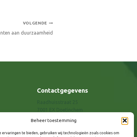
VOLGENDE
ronten aan duurzaamheid
Contactgegevens
Raadhuisstraat 25
7001 EX Doetinchem
E-mail: info@8rhk.nl
Beheer toestemming
Telefoonnummers
 ervaringen te bieden, gebruiken wij technologieën zoals cookies om
Privacyverklaring