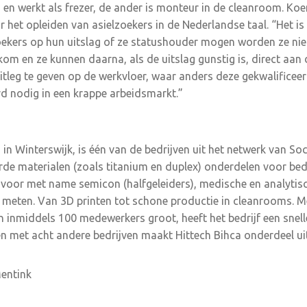
n werkt als frezer, de ander is monteur in de cleanroom. Koen
 het opleiden van asielzoekers in de Nederlandse taal. “Het is
oekers op hun uitslag of ze statushouder mogen worden ze niet
om en ze kunnen daarna, als de uitslag gunstig is, direct aan 
tleg te geven op de werkvloer, waar anders deze gekwalificee
d nodig in een krappe arbeidsmarkt.”
 in Winterswijk, is één van de bedrijven uit het netwerk van Soc
arde materialen (zoals titanium en duplex) onderdelen voor be
e voor met name semicon (halfgeleiders), medische en analytis
meten. Van 3D printen tot schone productie in cleanrooms. M
en inmiddels 100 medewerkers groot, heeft het bedrijf een sne
n met acht andere bedrijven maakt Hittech Bihca onderdeel ui
Mentink