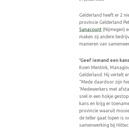
Gelderland heeft er 2 ni
provincie Gelderland Pet
Sanacount
(Nijmegen) e
maken zij andere bedrij
manieren van samenwer
‘Geef iemand een kans 
Koen Mentink, Managing D
Gelderland. Hij vertelt
“Mede daardoor zijn hie
‘Medewerkers met afstan
snel in een hokje gesto
kans en krijg er toenam
provincie waaruit mooi
de teller gaat lopen is
samenwerking bij Hittec