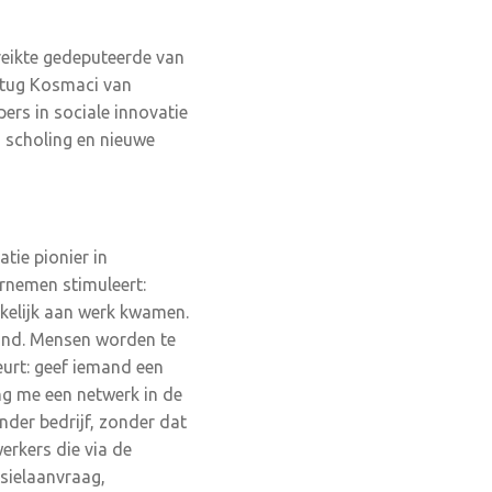
 reikte gedeputeerde van
Ertug Kosmaci van
ers in sociale innovatie
, scholing en nieuwe
tie pionier in
ernemen stimuleert:
kkelijk aan werk kwamen.
vind. Mensen worden te
eurt: geef iemand een
ng me een netwerk in de
der bedrijf, zonder dat
erkers die via de
asielaanvraag,