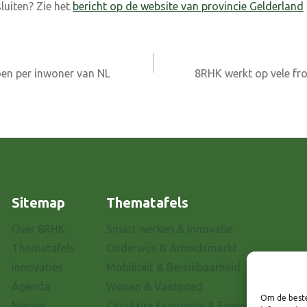
luiten? Zie het
bericht op de website van provincie Gelderland
en per inwoner van NL
8RHK werkt op vele f
Sitemap
Thematafels
Over 8RHK
Smart werken & Innovatie
Thematafels
Onderwijs & Arbeidsmarkt
Innovaties
Mobiliteit & Bereikbaarheid
Agenda
Wonen & Vastgoed
Om de beste
Nieuws
Circulaire Economie & Energietransitie