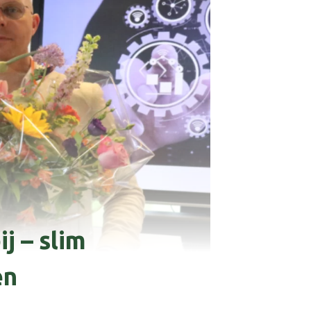
j – slim
en