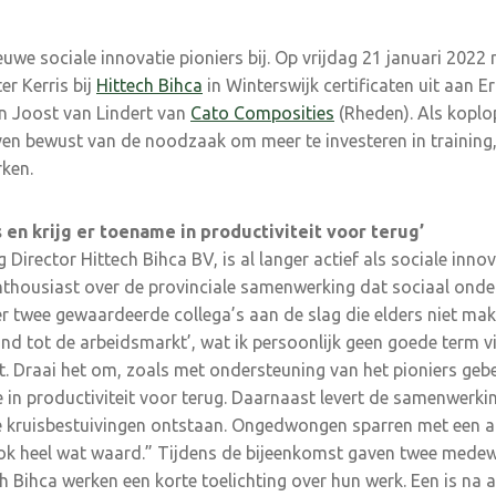
euwe sociale innovatie pioniers bij. Op vrijdag 21 januari 2022
er Kerris bij
Hittech Bihca
in Winterswijk certificaten uit aan 
n Joost van Lindert van
Cato Composities
(Rheden). Als koplop
ven bewust van de noodzaak om meer te investeren in training
ken.
en krijg er toename in productiviteit voor terug’
irector Hittech Bihca BV, is al langer actief als sociale innova
 enthousiast over de provinciale samenwerking dat sociaal ond
r twee gewaardeerde collega’s aan de slag die elders niet ma
d tot de arbeidsmarkt’, wat ik persoonlijk geen goede term 
pt. Draai het om, zoals met ondersteuning van het pioniers geb
e in productiviteit voor terug. Daarnaast levert de samenwerki
e kruisbestuivingen ontstaan. Ongedwongen sparren met een an
 ook heel wat waard.” Tijdens de bijeenkomst gaven twee medew
h Bihca werken een korte toelichting over hun werk. Een is na 