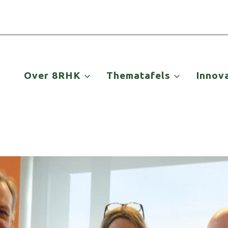
Over 8RHK
Thematafels
Innov