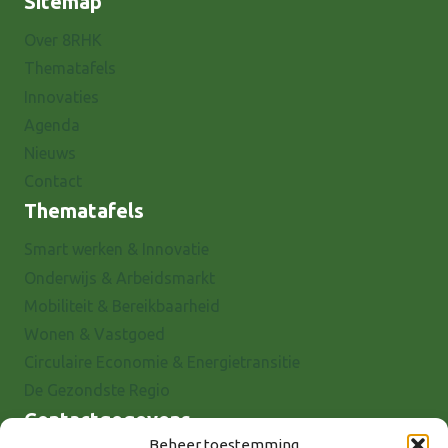
Sitemap
Over 8RHK
Thematafels
Innovaties
Agenda
Nieuws
Contact
Thematafels
Smart werken & Innovatie
Onderwijs & Arbeidsmarkt
Mobiliteit & Bereikbaarheid
Wonen & Vastgoed
Circulaire Economie & Energietransitie
De Gezondste Regio
Contactgegevens
Beheer toestemming