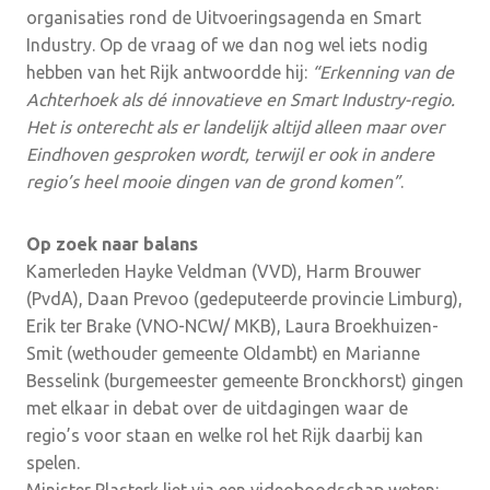
organisaties rond de Uitvoeringsagenda en Smart
Industry. Op de vraag of we dan nog wel iets nodig
hebben van het Rijk antwoordde hij:
“Erkenning van de
Achterhoek als dé innovatieve en Smart Industry-regio.
Het is onterecht als er landelijk altijd alleen maar over
Eindhoven gesproken wordt, terwijl er ook in andere
regio’s heel mooie dingen van de grond komen”
.
Op zoek naar balans
Kamerleden Hayke Veldman (VVD), Harm Brouwer
(PvdA), Daan Prevoo (gedeputeerde provincie Limburg),
Erik ter Brake (VNO-NCW/ MKB), Laura Broekhuizen-
Smit (wethouder gemeente Oldambt) en Marianne
Besselink (burgemeester gemeente Bronckhorst) gingen
met elkaar in debat over de uitdagingen waar de
regio’s voor staan en welke rol het Rijk daarbij kan
spelen.
Minister Plasterk liet via een videoboodschap weten: