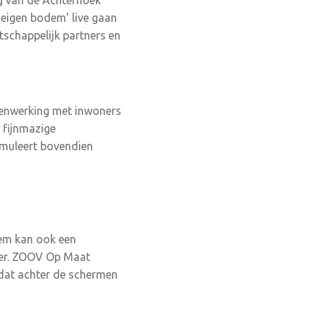
ng van de Achterhoek
eigen bodem’ live gaan
tschappelijk partners en
amenwerking met inwoners
 fijnmazige
timuleert bovendien
eem kan ook een
voer. ZOOV Op Maat
(dat achter de schermen