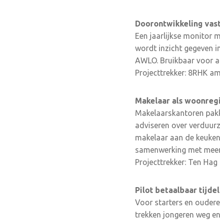
Doorontwikkeling va
Een jaarlijkse monitor 
wordt inzicht gegeven i
AWLO. Bruikbaar voor a
Projecttrekker: 8RHK a
Makelaar als woonreg
Makelaarskantoren pakk
adviseren over verduur
makelaar aan de keukent
samenwerking met meerde
Projecttrekker: Ten Hag
Pilot betaalbaar tijde
Voor starters en ouderen
trekken jongeren weg en