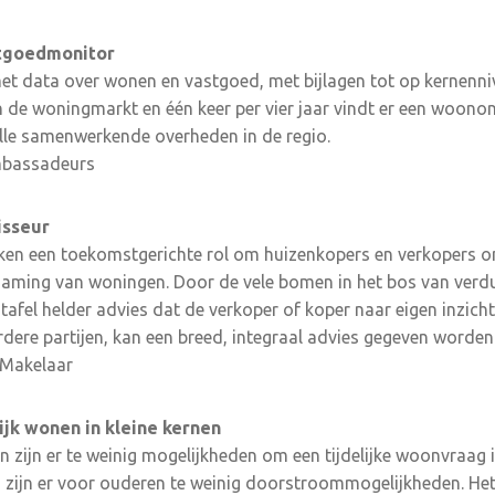
stgoedmonitor
met data over wonen en vastgoed, met bijlagen tot op kernenni
n de woningmarkt en één keer per vier jaar vindt er een woono
lle samenwerkende overheden in de regio.
mbassadeurs
isseur
en een toekomstgerichte rol om huizenkopers en verkopers on
zaming van woningen. Door de vele bomen in het bos van verd
afel helder advies dat de verkoper of koper naar eigen inzicht
re partijen, kan een breed, integraal advies gegeven worden
 Makelaar
lijk wonen in kleine kernen
 zijn er te weinig mogelijkheden om een tijdelijke woonvraag i
 zijn er voor ouderen te weinig doorstroommogelijkheden. Het 