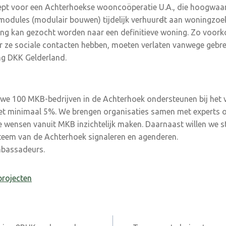
ept voor een Achterhoekse wooncoöperatie U.A., die hoogwaar
odules (modulair bouwen) tijdelijk verhuur
d
t aan woningzoeke
ning kan gezocht worden naar een definitieve woning. Zo voor
r ze sociale contacten hebben, moeten verlaten vanwege geb
ing DKK Gelderland.
 we 100 MKB-bedrijven in de Achterhoek ondersteunen bij het
met minimaal 5%. We brengen organisaties samen met experts o
de wensen vanuit MKB inzichtelijk maken. Daarnaast willen we s
eem van de Achterhoek signaleren en agenderen.
mbassadeurs.
rojecten