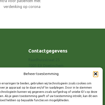
ntra voor patiënten met
verdenking op corona
Contactgegevens
Raadhuisstraat 25
7001 EX Doetinchem
E-mail: info@8rhk.nl
Beheer toestemming
Telefoonnummers
 ervaringen te bieden, gebruiken wij technologieën zoals cookies om
Privacyverklaring
over je apparaat op te slaan en/of te raadplegen. Door in te stemmen
Cookieverklaring
chnologieën kunnen wij gegevens zoals surfgedrag of unieke ID's op deze
ken. Als je geen toestemming geeft of uw toestemming intrekt, kan dit een
Disclaimer
vloed hebben op bepaalde functies en mogelijkheden.