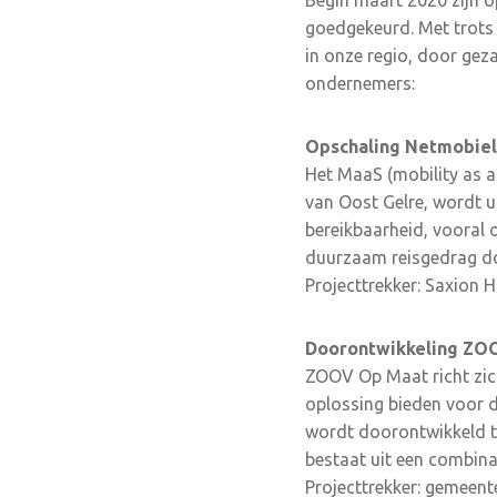
Begin maart 2020 zijn o
goedgekeurd. Met trots
in onze regio, door gez
ondernemers:
Opschaling Netmobiel
Het MaaS (mobility as a
van Oost Gelre, wordt u
bereikbaarheid, vooral 
duurzaam reisgedrag do
Projecttrekker: Saxion 
Doorontwikkeling ZO
ZOOV Op Maat richt zich
oplossing bieden voor d
wordt doorontwikkeld to
bestaat uit een combina
Projecttrekker: gemeent