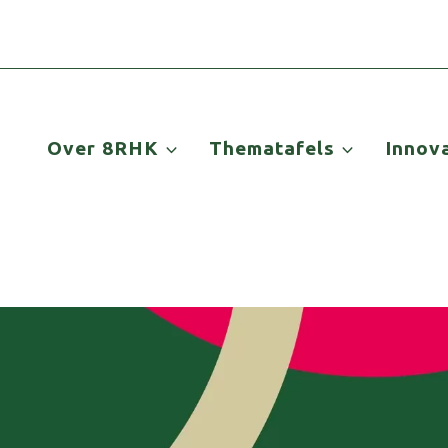
Over 8RHK
Thematafels
Innov