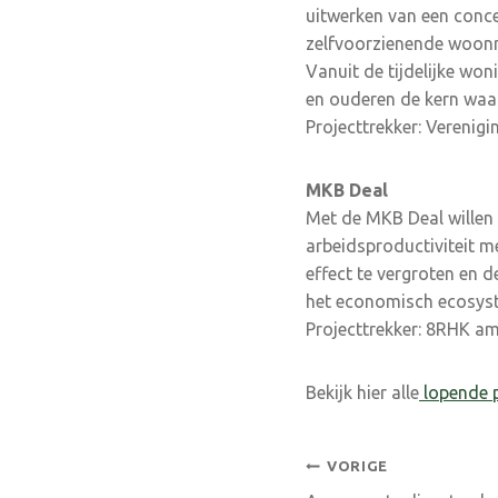
uitwerken van een conc
zelfvoorzienende woonm
Vanuit de tijdelijke wo
en ouderen de kern waa
Projecttrekker: Verenig
MKB Deal
Met de MKB Deal willen
arbeidsproductiviteit 
effect te vergroten en 
het economisch ecosyst
Projecttrekker: 8RHK a
Bekijk hier alle
lopende p
Bericht
VORIGE