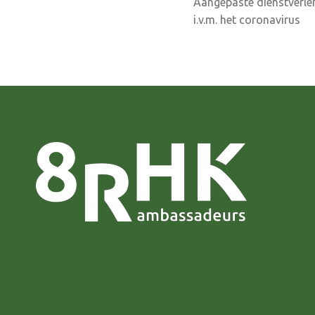
Aangepaste dienstverl
navigatie
i.v.m. het coronavirus