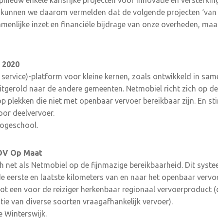
pnieuw enkele kansrijke projecten voor innovatie en versterki
 kunnen we daarom vermelden dat de volgende projecten ‘van 
amenlijke inzet en financiële bijdrage van onze overheden, maa
 2020
 service)-platform voor kleine kernen, zoals ontwikkeld in s
itgerold naar de andere gemeenten. Netmobiel richt zich op de
op plekken die niet met openbaar vervoer bereikbaar zijn. En s
or deelvervoer.
Hogeschool.
OV Op Maat
 net als Netmobiel op de fijnmazige bereikbaarheid. Dit syst
e eerste en laatste kilometers van en naar het openbaar ver
t een voor de reiziger herkenbaar regionaal vervoerproduct 
tie van diverse soorten vraagafhankelijk vervoer).
e Winterswijk.