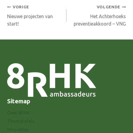
Bericht
VORIGE
VOLGENDE
Nieuwe projecten van
Het Achterhoeks
navigatie
start!
preventieakkoord – VNG
Sitemap
Over 8RHK
Thematafels
Innovaties