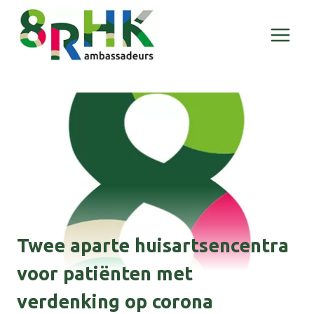
Doorgaan
naar
inhoud
Twee aparte huisartsencentra
voor patiënten met
verdenking op corona