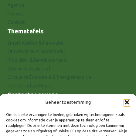
Agenda
Nieuws
Contact
Thematafels
Smart werken & Innovatie
Onderwijs & Arbeidsmarkt
Mobiliteit & Bereikbaarheid
Wonen & Vastgoed
Circulaire Economie & Energietransitie
De Gezondste Regio
Contactgegevens
Beheer toestemming
Raadhuisstraat 25
7001 EX Doetinchem
Om de beste ervaringen te bieden, gebruiken wij technologieën zoals
cookies om informatie over je apparaat op te slaan en/of te
E-mail: info@8rhk.nl
raadplegen. Door in te stemmen met deze technologieën kunnen wij
Telefoonnummers
gegevens zoals surfgedrag of unieke ID's op deze site verwerken. Als je