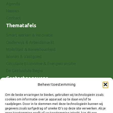
Agenda
Nieuws
Contact
Thematafels
Smart werken & Innovatie
Onderwijs & Arbeidsmarkt
Mobiliteit & Bereikbaarheid
Wonen & Vastgoed
Circulaire Economie & Energietransitie
De Gezondste Regio
Contactgegevens
Beheer toestemming
Raadhuisstraat 25
7001 EX Doetinchem
Om de beste ervaringen te bieden, gebruiken wij technologieën zoals
cookies om informatie over je apparaat op te slaan en/of te
E-mail: info@8rhk.nl
raadplegen. Door in te stemmen met deze technologieën kunnen wij
Telefoonnummers
gegevens zoals surfgedrag of unieke ID's op deze site verwerken. Als je
geen toestemming geeft of uw toestemming intrekt, kan dit een