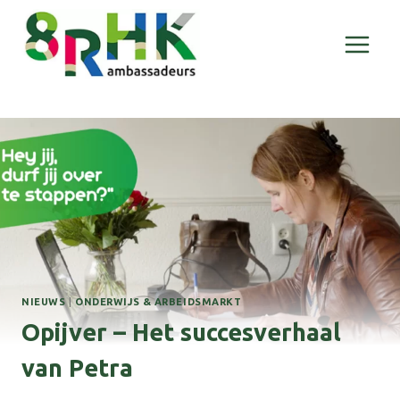
Doorgaan
naar
inhoud
NIEUWS
|
ONDERWIJS & ARBEIDSMARKT
Opijver –
Het succesverhaal
van Petra