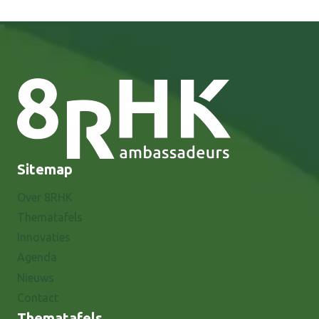
Sitemap
Over 8RHK
Thematafels
Innovaties
Agenda
Nieuws
Contact
Thematafels