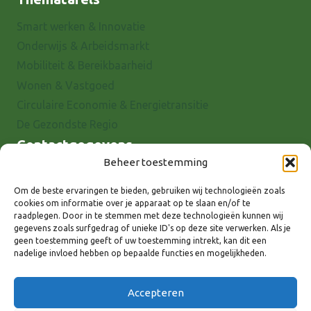
Smart werken & Innovatie
Onderwijs & Arbeidsmarkt
Mobiliteit & Bereikbaarheid
Wonen & Vastgoed
Circulaire Economie & Energietransitie
De Gezondste Regio
Contactgegevens
Beheer toestemming
Raadhuisstraat 25
7001 EX Doetinchem
Om de beste ervaringen te bieden, gebruiken wij technologieën zoals
cookies om informatie over je apparaat op te slaan en/of te
E-mail: info@8rhk.nl
raadplegen. Door in te stemmen met deze technologieën kunnen wij
Telefoonnummers
gegevens zoals surfgedrag of unieke ID's op deze site verwerken. Als je
geen toestemming geeft of uw toestemming intrekt, kan dit een
Privacyverklaring
nadelige invloed hebben op bepaalde functies en mogelijkheden.
Cookieverklaring
Disclaimer
Accepteren