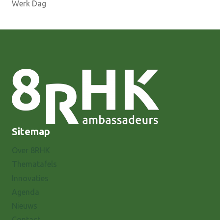
Werk Dag
Sitemap
Over 8RHK
Thematafels
Innovaties
Agenda
Nieuws
Contact