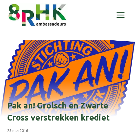
Doorgaan
naar
inhoud
Pak an! Grolsch en Zwarte
Cross verstrekken krediet
25 mei 2016