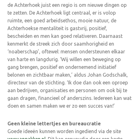
de Achterhoek juist een regio is om nieuwe dingen op
te zetten. De Achterhoek ligt centraal, er is volop
ruimte, een goed arbeidsethos, mooie natuur, de
Achterhoekse mentaliteit is gastvrij, positief,
bescheiden en men kan goed relativeren. Daarnaast
kenmerkt de streek zich door saamhorigheid en
‘noaberschap’, oftewel: mensen ondersteunen elkaar
van harte en langdurig. ‘Wij willen een beweging op
gang brengen, positief en ondernemend initiatief
belonen en zichtbaar maken,’ aldus Johan Godschalk,
directeur van de stichting. ‘Ik doe dan ook een oproep
aan bedrijven, organisaties en personen om ook bij te
gaan dragen, financieel of anderszins. Iedereen kan wat
doen en samen maken we er zo een succes van!’
Geen kleine lettertjes en bureaucratie
Goede ideeën kunnen worden ingediend via de site
www.anpakken.nl
. Dit kan eenvoudig door een korte