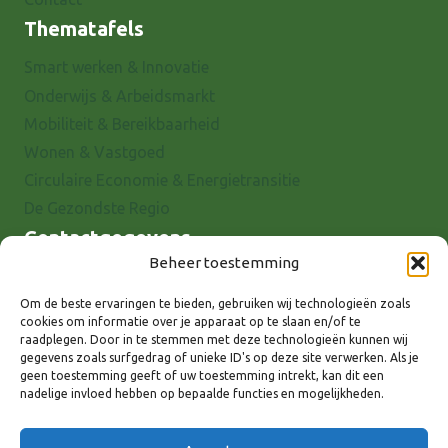
Thematafels
Smart werken & Innovatie
Onderwijs & Arbeidsmarkt
Mobiliteit & Bereikbaarheid
Wonen & Vastgoed
Circulaire Economie & Energietransitie
De Gezondste Regio
Contactgegevens
Beheer toestemming
Raadhuisstraat 25
7001 EX Doetinchem
Om de beste ervaringen te bieden, gebruiken wij technologieën zoals
cookies om informatie over je apparaat op te slaan en/of te
E-mail: info@8rhk.nl
raadplegen. Door in te stemmen met deze technologieën kunnen wij
Telefoonnummers
gegevens zoals surfgedrag of unieke ID's op deze site verwerken. Als je
geen toestemming geeft of uw toestemming intrekt, kan dit een
Privacyverklaring
nadelige invloed hebben op bepaalde functies en mogelijkheden.
Cookieverklaring
Disclaimer