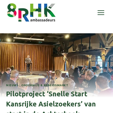
Doorgaan
naar
inhoud
NIEUWS
|
ONDERWIJS & ARBEIDSMARKT
Pilotproject ‘Snelle Start
Kansrijke Asielzoekers’ van