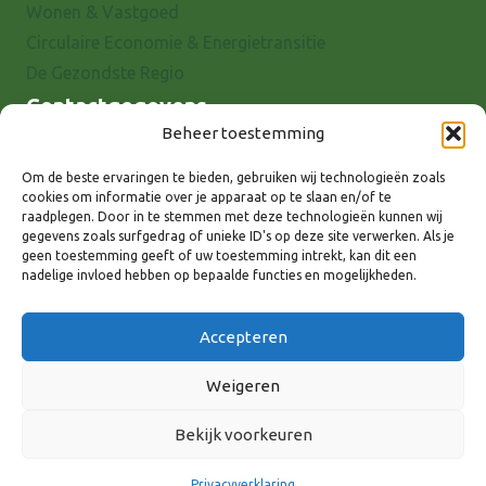
Wonen & Vastgoed
Circulaire Economie & Energietransitie
De Gezondste Regio
Contactgegevens
Beheer toestemming
Raadhuisstraat 25
7001 EX Doetinchem
Om de beste ervaringen te bieden, gebruiken wij technologieën zoals
cookies om informatie over je apparaat op te slaan en/of te
E-mail: info@8rhk.nl
raadplegen. Door in te stemmen met deze technologieën kunnen wij
Telefoonnummers
gegevens zoals surfgedrag of unieke ID's op deze site verwerken. Als je
geen toestemming geeft of uw toestemming intrekt, kan dit een
Privacyverklaring
nadelige invloed hebben op bepaalde functies en mogelijkheden.
Cookieverklaring
Disclaimer
Accepteren
Weigeren
Bekijk voorkeuren
Volg ons via:
Privacyverklaring