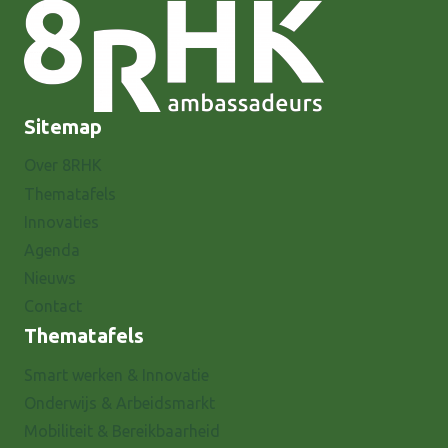
Sitemap
Over 8RHK
Thematafels
Innovaties
Agenda
Nieuws
Contact
Thematafels
Smart werken & Innovatie
Onderwijs & Arbeidsmarkt
Mobiliteit & Bereikbaarheid