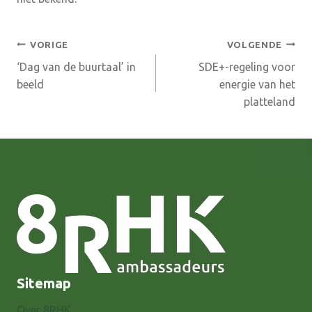
Bericht
VORIGE
VOLGENDE
‘Dag van de buurtaal’ in
SDE+-regeling voor
navigatie
beeld
energie van het
platteland
Sitemap
Over 8RHK