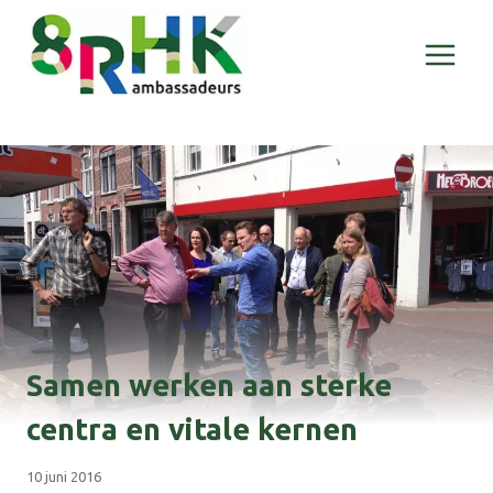
Doorgaan
naar
inhoud
Samen werken aan sterke
centra en vitale kernen
10 juni 2016