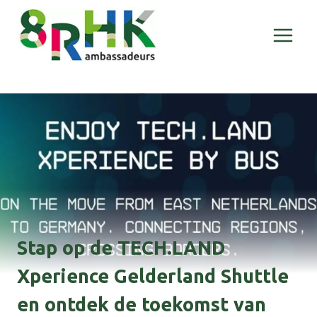
Doorgaan
naar
inhoud
Stap op de TECH.LAND
Xperience Gelderland Shuttle
en ontdek de toekomst van