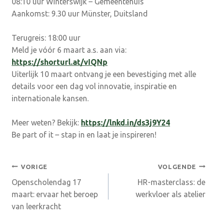
08:10 uur Winterswijk – Gemeentehuis
Aankomst: 9.30 uur Münster, Duitsland
Terugreis: 18:00 uur
Meld je vóór 6 maart a.s. aan via:
https://shorturl.at/vIQNp
Uiterlijk 10 maart ontvang je een bevestiging met alle
details voor een dag vol innovatie, inspiratie en
internationale kansen.
Meer weten? Bekijk:
https://lnkd.in/ds3j9Y24
Be part of it – stap in en laat je inspireren!
Bericht
VORIGE
VOLGENDE
Openscholendag 17
HR-masterclass: de
navigatie
maart: ervaar het beroep
werkvloer als atelier
van leerkracht