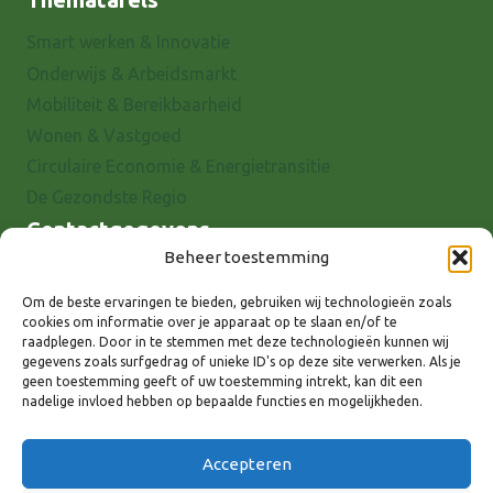
Smart werken & Innovatie
Onderwijs & Arbeidsmarkt
Mobiliteit & Bereikbaarheid
Wonen & Vastgoed
Circulaire Economie & Energietransitie
De Gezondste Regio
Contactgegevens
Beheer toestemming
Raadhuisstraat 25
7001 EX Doetinchem
Om de beste ervaringen te bieden, gebruiken wij technologieën zoals
cookies om informatie over je apparaat op te slaan en/of te
E-mail: info@8rhk.nl
raadplegen. Door in te stemmen met deze technologieën kunnen wij
Telefoonnummers
gegevens zoals surfgedrag of unieke ID's op deze site verwerken. Als je
geen toestemming geeft of uw toestemming intrekt, kan dit een
Privacyverklaring
nadelige invloed hebben op bepaalde functies en mogelijkheden.
Cookieverklaring
Disclaimer
Accepteren