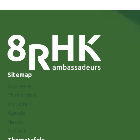
Sitemap
Over 8RHK
Thematafels
Innovaties
Agenda
Nieuws
Contact
Thematafels