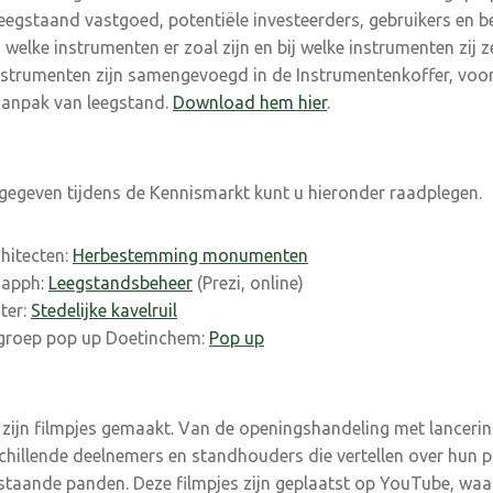
eegstaand vastgoed, potentiële investeerders, gebruikers en be
welke instrumenten er zoal zijn en bij welke instrumenten zij 
strumenten zijn samengevoegd in de Instrumentenkoffer, voor
 aanpak van leegstand.
Download hem hier
.
n gegeven tijdens de Kennismarkt kunt u hieronder raadplegen.
hitecten:
Herbestemming monumenten
Gapph:
Leegstandsbeheer
(Prezi, online)
ter:
Stedelijke kavelruil
groep pop up Doetinchem:
Pop up
zijn filmpjes gemaakt. Van de openingshandeling met lanceri
chillende deelnemers en standhouders die vertellen over hun p
taande panden. Deze filmpjes zijn geplaatst op YouTube, waa