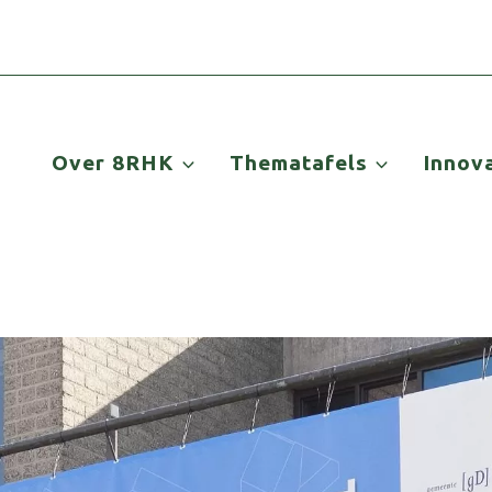
Over 8RHK
Thematafels
Innov