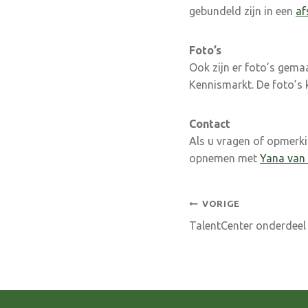
gebundeld zijn in een
af
Foto’s
Ook zijn er foto’s gema
Kennismarkt. De foto’s k
Contact
Als u vragen of opmerk
opnemen met
Yana van
Bericht
VORIGE
TalentCenter onderdeel
navigatie