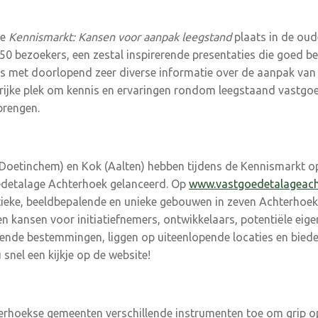
de
Kennismarkt: Kansen voor aanpak leegstand
plaats in de oude
0 bezoekers, een zestal inspirerende presentaties die goed b
s met doorlopend zeer diverse informatie over de aanpak van
rijke plek om kennis en ervaringen rondom leegstaand vastgo
brengen.
oetinchem) en Kok (Aalten) hebben tijdens de Kennismarkt op
detalage Achterhoek gelanceerd. Op
www.vastgoedetalageach
tieke, beeldbepalende en unieke gebouwen in zeven Achterhoe
gen kansen voor initiatiefnemers, ontwikkelaars, potentiële eig
lende bestemmingen, liggen op uiteenlopende locaties en bied
snel een kijkje op de website!
erhoekse gemeenten verschillende instrumenten toe om grip op 