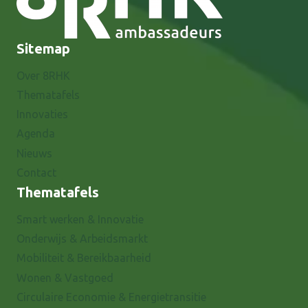
Sitemap
Over 8RHK
Thematafels
Innovaties
Agenda
Nieuws
Contact
Thematafels
Smart werken & Innovatie
Onderwijs & Arbeidsmarkt
Mobiliteit & Bereikbaarheid
Wonen & Vastgoed
Circulaire Economie & Energietransitie