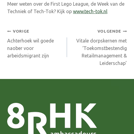
Meer weten over de First Lego League, de Week van de
Techniek of Tech-Tok? Kijk op
www.tech-tok.nl
Bericht
VORIGE
VOLGENDE
Achterhoek wil goede
Vitale dorpskernen met
navigatie
naober voor
‘Toekomstbestendig
arbeidsmigrant zijn
Retailmanagement &
Leiderschap’