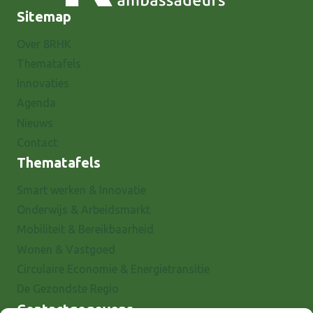
Sitemap
Over 8RHK
Thematafels
Innovaties
Agenda
Nieuws
Contact
Thematafels
Smart werken & Innovatie
Onderwijs & Arbeidsmarkt
Mobiliteit & Bereikbaarheid
Wonen & Vastgoed
Circulaire Economie & Energietransitie
De Gezondste Regio
Contactgegevens