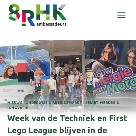
Doorgaan
naar
inhoud
NIEUWS
|
ONDERWIJS & ARBEIDSMARKT
|
SMART WERKEN &
INNOVATIE
Week van de Techniek en First
Lego League blijven in de