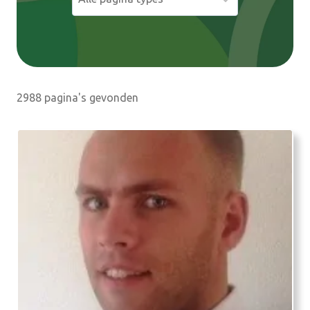
e
n
2988 pagina's gevonden