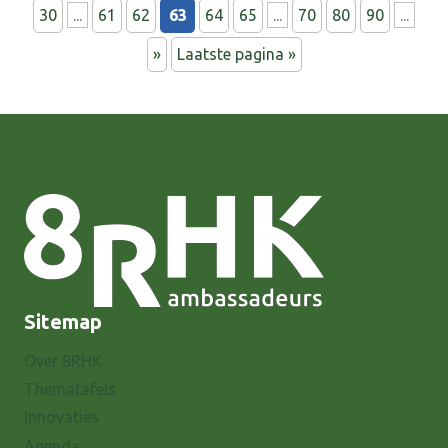
30
...
61
62
63
64
65
...
70
80
90
...
»
Laatste pagina »
Sitemap
Over 8RHK
Thematafels
Innovaties
Agenda