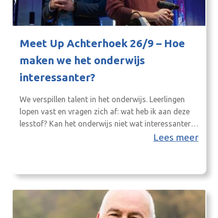
Meet Up Achterhoek 26/9 – Hoe
maken we het onderwijs
interessanter?
We verspillen talent in het onderwijs. Leerlingen
lopen vast en vragen zich af: wat heb ik aan deze
lesstof? Kan het onderwijs niet wat interessanter?
En hoe dan? Op donderdagavond 26 september
Lees meer
gaan we bij Meet Up Achterhoek in gesprek met
onderwijsvernieuwers in Oldschool Hotel in
Winterswijk.In de vorige Meet Up moesten we met
leraren,…