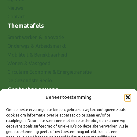
Nieuws
Contact
Thematafels
Smart werken & Innovatie
Onderwijs & Arbeidsmarkt
Mobiliteit & Bereikbaarheid
Wonen & Vastgoed
Circulaire Economie & Energietransitie
De Gezondste Regio
Contactgegevens
Beheer toestemming
Raadhuisstraat 25
7001 EX Doetinchem
Om de beste ervaringen te bieden, gebruiken wij technologieën zoals
cookies om informatie over je apparaat op te slaan en/of te
E-mail: info@8rhk.nl
raadplegen. Door in te stemmen met deze technologieën kunnen wij
Telefoonnummers
gegevens zoals surfgedrag of unieke ID's op deze site verwerken. Als je
geen toestemming geeft of uw toestemming intrekt, kan dit een
Privacyverklaring