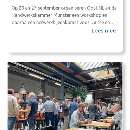
Op 20 en 27 september organiseren Oost NL en de
Handwerkskammer Münster een workshop en
daarna een netwerkbijeenkomst voor Duitse en
Nederlandse bedrijven in de maakindustrie.
Lees meer
Ontmoet nieuwe partners, ontdek innovatieve
technologieën en verken
financieringsmogelijkheden voor
grensoverschrijdende samenwerkingen! 20
september is de bijeenkomst van 9:30-12:00 online
in Zoom, op 27 september live in in Emsbüren,…