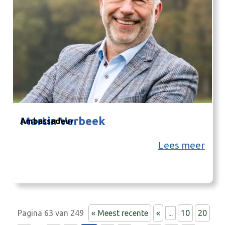
Martin Verbeek
Ambassadeur
Lees meer
Pagina 63 van 249
« Meest recente
«
...
10
20