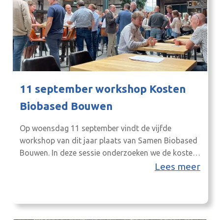
11 september workshop Kosten
Biobased Bouwen
Op woensdag 11 september vindt de vijfde
workshop van dit jaar plaats van Samen Biobased
Bouwen. In deze sessie onderzoeken we de kosten
van biobased bouwen. De workshop is in CIVON
Lees meer
innovatiecentrum, op het DRU-industriepark in
Ulft. Inloop is van 12.30-13.00 uur en het
evenement duurt maximaal tot 17.00 uur. Er wordt
wel eens gedacht dat…