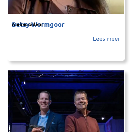
Betsy Wormgoor
Ambassadeur
Lees meer