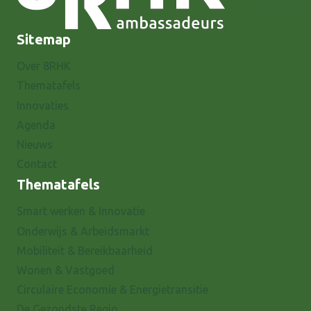
Sitemap
Over 8RHK
Thematafels
Innovaties
Agenda
Nieuws
Contact
Thematafels
Smart werken & Innovatie
Onderwijs & Arbeidsmarkt
Mobiliteit & Bereikbaarheid
Wonen & Vastgoed
Circulaire Economie & Energietransitie
De Gezondste Regio