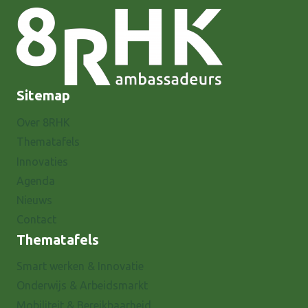
Sitemap
Over 8RHK
Thematafels
Innovaties
Agenda
Nieuws
Contact
Thematafels
Smart werken & Innovatie
Onderwijs & Arbeidsmarkt
Mobiliteit & Bereikbaarheid