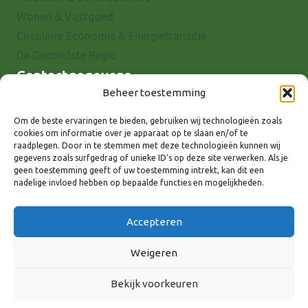
Wonen & Vastgoed
Circulaire Economie & Energietransitie
De Gezondste Regio
Contactgegevens
Beheer toestemming
Raadhuisstraat 25
7001 EX Doetinchem
Om de beste ervaringen te bieden, gebruiken wij technologieën zoals
cookies om informatie over je apparaat op te slaan en/of te
E-mail: info@8rhk.nl
raadplegen. Door in te stemmen met deze technologieën kunnen wij
Telefoonnummers
gegevens zoals surfgedrag of unieke ID's op deze site verwerken. Als je
geen toestemming geeft of uw toestemming intrekt, kan dit een
Privacyverklaring
nadelige invloed hebben op bepaalde functies en mogelijkheden.
Cookieverklaring
Disclaimer
Accepteren
Weigeren
Bekijk voorkeuren
Volg ons via: